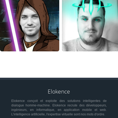
EDWIN
BENJAMIN
Développeur web
Développeur Android
Elokence
Elokence conçoit et exploite des solutions intelligentes de
dialogue homme-machine. Elokence recrute des développeurs,
ingénieurs, en informatique, en application mobile et web.
L'intelligence artificielle, l'expertise virtuelle sont nos mots d'ordre.