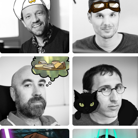
ARNAUD
CHRISTOPHE
Président et responsable R&D
Responsable SI et développements
arnaud.megret@elokence.com
christophe.mogentale@elokence.co
EMMANUEL
JÉRÉMIE
Recherche et Développement
Recherche et Développement